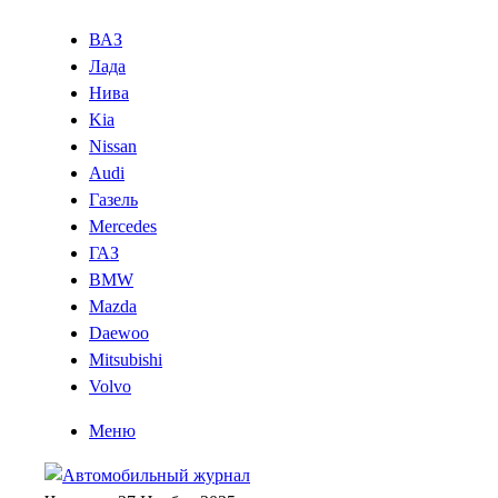
ВАЗ
Лада
Нива
Kia
Nissan
Audi
Газель
Mercedes
ГАЗ
BMW
Mazda
Daewoo
Mitsubishi
Volvo
Меню