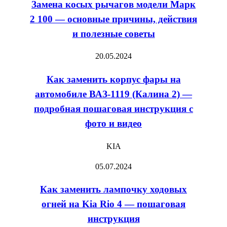
и
Замена косых рычагов модели Марк
рычагов
полезные
модели
2 100 — основные причины, действия
советы
Марк
и полезные советы
2
100
Как
20.05.2024
—
заменить
основные
Как заменить корпус фары на
корпус
причины,
фары
автомобиле ВАЗ-1119 (Калина 2) —
действия
на
подробная пошаговая инструкция с
и
автомобиле
фото и видео
полезные
ВАЗ-1119
советы
(Калина
KIA
2)
—
Как
05.07.2024
подробная
заменить
Как заменить лампочку ходовых
пошаговая
лампочку
инструкция
ходовых
огней на Kia Rio 4 — пошаговая
с
огней
инструкция
фото
на