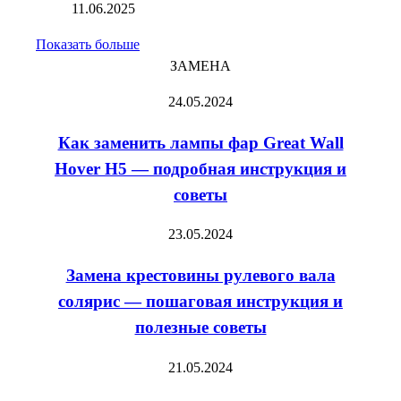
11.06.2025
Показать больше
ЗАМЕНА
Как
24.05.2024
заменить
Как заменить лампы фар Great Wall
лампы
фар
Hover H5 — подробная инструкция и
Great
советы
Wall
Hover
Замена
23.05.2024
H5
крестовины
—
Замена крестовины рулевого вала
рулевого
подробная
вала
солярис — пошаговая инструкция и
инструкция
солярис
полезные советы
и
—
советы
пошаговая
Замена
21.05.2024
инструкция
косых