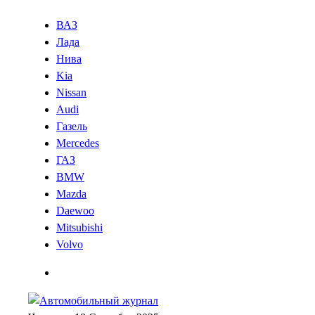
ВАЗ
Лада
Нива
Kia
Nissan
Audi
Газель
Mercedes
ГАЗ
BMW
Mazda
Daewoo
Mitsubishi
Volvo
Меню