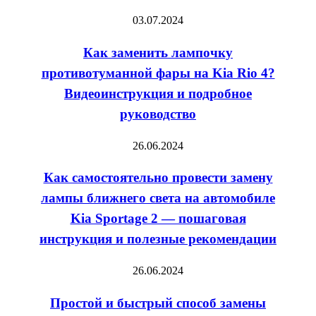
и
Kia
Как
03.07.2024
видео
Rio
заменить
4
Как заменить лампочку
лампочку
—
противотуманной
противотуманной фары на Kia Rio 4?
пошаговая
фары
Видеоинструкция и подробное
инструкция
на
руководство
Kia
Rio
Как
26.06.2024
4?
самостоятельно
Видеоинструкция
Как самостоятельно провести замену
провести
и
замену
лампы ближнего света на автомобиле
подробное
лампы
Kia Sportage 2 — пошаговая
руководство
ближнего
инструкция и полезные рекомендации
света
на
Простой
26.06.2024
автомобиле
и
Kia
Простой и быстрый способ замены
быстрый
Sportage