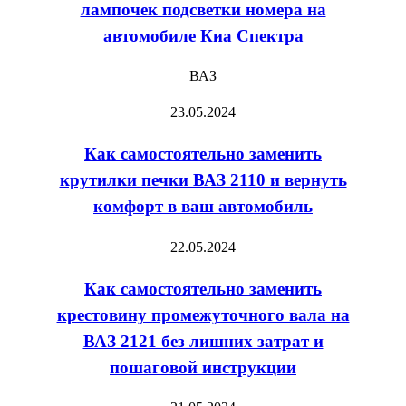
способ
лампочек подсветки номера на
2
замены
автомобиле Киа Спектра
—
лампочек
пошаговая
подсветки
ВАЗ
инструкция
номера
и
Как
23.05.2024
на
полезные
самостоятельно
автомобиле
рекомендации
Как самостоятельно заменить
заменить
Киа
крутилки
крутилки печки ВАЗ 2110 и вернуть
Спектра
печки
комфорт в ваш автомобиль
ВАЗ
2110
Как
22.05.2024
и
самостоятельно
вернуть
Как самостоятельно заменить
заменить
комфорт
крестовину
крестовину промежуточного вала на
в
промежуточного
ВАЗ 2121 без лишних затрат и
ваш
вала
пошаговой инструкции
автомобиль
на
ВАЗ