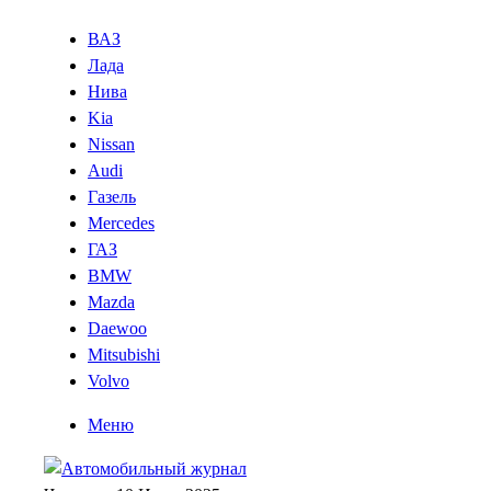
ВАЗ
Лада
Нива
Kia
Nissan
Audi
Газель
Mercedes
ГАЗ
BMW
Mazda
Daewoo
Mitsubishi
Volvo
Меню