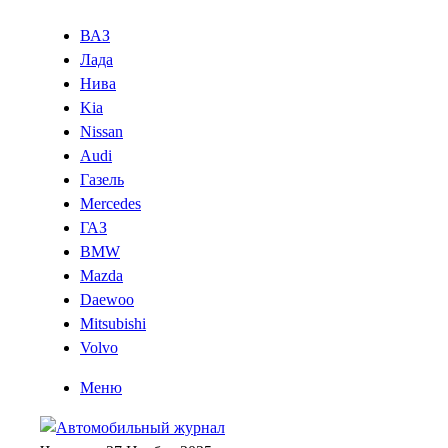
ВАЗ
Лада
Нива
Kia
Nissan
Audi
Газель
Mercedes
ГАЗ
BMW
Mazda
Daewoo
Mitsubishi
Volvo
Меню