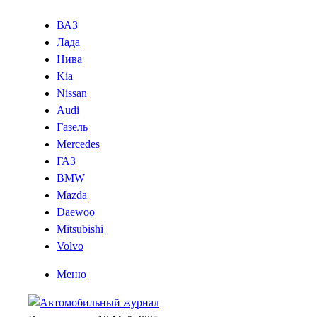
ВАЗ
Лада
Нива
Kia
Nissan
Audi
Газель
Mercedes
ГАЗ
BMW
Mazda
Daewoo
Mitsubishi
Volvo
Меню