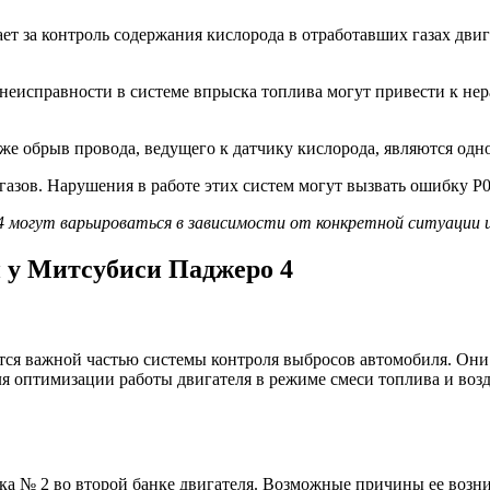
ет за контроль содержания кислорода в отработавших газах двиг
 неисправности в системе впрыска топлива могут привести к не
акже обрыв провода, ведущего к датчику кислорода, являются о
азов. Нарушения в работе этих систем могут вызвать ошибку Р01
могут варьироваться в зависимости от конкретной ситуации и х
 у Митсубиси Паджеро 4
тся важной частью системы контроля выбросов автомобиля. Они 
ля оптимизации работы двигателя в режиме смеси топлива и во
ика № 2 во второй банке двигателя. Возможные причины ее воз