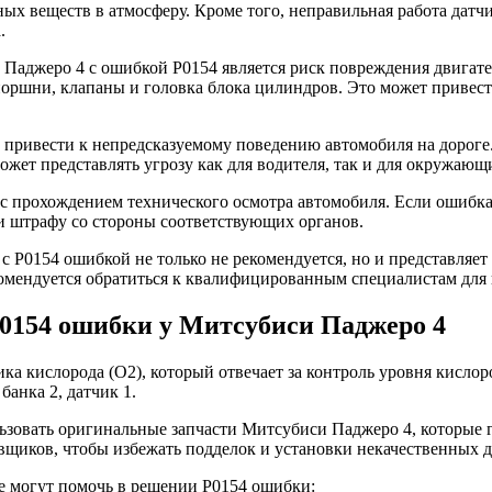
х веществ в атмосферу. Кроме того, неправильная работа датчи
.
Паджеро 4 с ошибкой Р0154 является риск повреждения двигате
поршни, клапаны и головка блока цилиндров. Это может привест
 привести к непредсказуемому поведению автомобиля на дороге
жет представлять угрозу как для водителя, так и для окружающи
с прохождением технического осмотра автомобиля. Если ошибка
ли штрафу со стороны соответствующих органов.
с Р0154 ошибкой не только не рекомендуется, но и представляе
омендуется обратиться к квалифицированным специалистам для
0154 ошибки у Митсубиси Паджеро 4
ка кислорода (O2), который отвечает за контроль уровня кислор
анка 2, датчик 1.
зовать оригинальные запчасти Митсубиси Паджеро 4, которые г
вщиков, чтобы избежать подделок и установки некачественных д
е могут помочь в решении Р0154 ошибки: