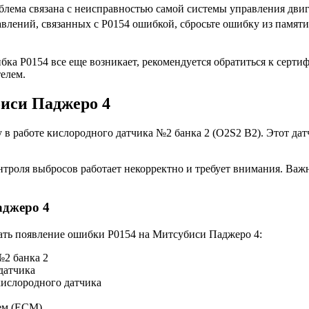
лема связана с неисправностью самой системы управления двиг
влений, связанных с Р0154 ошибкой, сбросьте ошибку из памя
ка Р0154 все еще возникает, рекомендуется обратиться к серт
елем.
биси Паджеро 4
в работе кислородного датчика №2 банка 2 (O2S2 B2). Этот дат
онтроля выбросов работает некорректно и требует внимания. Ва
аджеро 4
ать появление ошибки Р0154 на Митсубиси Паджеро 4:
№2 банка 2
датчика
кислородного датчика
ем (ECM)