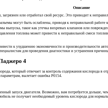
Описание
 загрязнен или отработал свой ресурс. Это приводит к неправ
азъемы могут быть ослаблены, приводя к неправильной работе 
мы выпуска, такое как утечка вихревых клапанов или поврежде
авления топлива может привести к неправильной смеси топлива 
 привести к ухудшению экономичности и производительности ав
специалистам для проведения диагностики и устранения причин
Паджеро 4
рода, который отвечает за контроль содержания кислорода в от
 параметрам, вылетает ошибка Р0154.
ный запуск двигателя. Возможно, вам потребуется дольше, чем 
обиль не получает необходимый уровень кислорода для нормаль