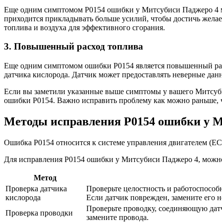
Еще одним симптомом Р0154 ошибки у Митсубиси Паджеро 4 мож
приходится прикладывать больше усилий, чтобы достичь желае
топлива и воздуха для эффективного сгорания.
3. Повышенный расход топлива
Еще одним симптомом ошибки Р0154 является повышенный расхо
датчика кислорода. Датчик может предоставлять неверные дан
Если вы заметили указанные выше симптомы у вашего Митсуби
ошибки Р0154. Важно исправить проблему как можно раньше, 
Методы исправления Р0154 ошибки у М
Ошибка Р0154 относится к системе управления двигателем (ECM)
Для исправления Р0154 ошибки у Митсубиси Паджеро 4, можн
Метод
Проверка датчика
Проверьте целостность и работоспособн
кислорода
Если датчик поврежден, замените его 
Проверьте проводку, соединяющую датч
Проверка проводки
замените провода.