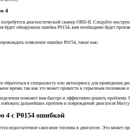
о 4
 потребуется диагностический сканер OBD-II. Следуйте инстру
ния будет обнаружена ошибка Р0154, вам необходимо будет прои
провождать появление ошибки Р0154, такие как:
е обратиться к специалисту или автосервису для проведения диа
ьное время, так как это может привести к серьезным поломкам
ределения поможет вам быстро и эффективно решить проблему. 
ы избежать дальнейших проблем и повреждений двигателя Митсу
о 4 с Р0154 ошибкой
яется недостаточное сжигание топлива в двигателе. Это может 