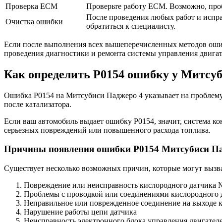
Проверка ECM
Проверьте работу ECM. Возможно, проб
После проведения любых работ и испра
Очистка ошибки
обратиться к специалисту.
Если после выполнения всех вышеперечисленных методов ошиб
проведения диагностики и ремонта системы управления двигат
Как определить Р0154 ошибку у Митсу
Ошибка Р0154 на Митсубиси Паджеро 4 указывает на проблему 
после катализатора.
Если ваш автомобиль выдает ошибку Р0154, значит, система к
серьезных повреждений или повышенного расхода топлива.
Причины появления ошибки Р0154 Митсубиси П
Существует несколько возможных причин, которые могут вызв
Повреждение или неисправность кислородного датчика 
Проблемы с проводкой или соединениями кислородного 
Неправильное или поврежденное соединение на выходе 
Нарушение работы цепи датчика
Неисправность электронного блока управления двигател