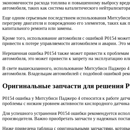
экономичности расхода топлива и повышенному выбросу вредны
автомобиля, таких как система каталитического нейтрализатора
Еще одним серьезным последствием использования Митсубиси 
перегреву двигателя и повреждению его элементов, таких как 
капитального ремонта или замены.
Кроме того, использование автомобиля с ошибкой Р0154 может
привести к потере управляемости автомобилем и аварии. Это мо
Нерешенная ошибка Р0154 также может привести к проблемам 
автомобиля, это может привести к запрету на эксплуатацию и
В свете вышесказанного, использование Митсубиси Паджеро 4 
автомобиля. Владельцам автомобилей с подобной ошибкой рек
Оригинальные запчасти для решения Р
Р0154 ошибка у Митсубиси Паджеро 4 относится к работе датчи
проблемы с низким уровнем активности кислородного датчика б
Для успешного устранения Р0154 ошибки рекомендуется исполь
производителя. Важно приобретать запчасти у надежных поста
Ниже приведена таблица с оригинальными запчастями, которы