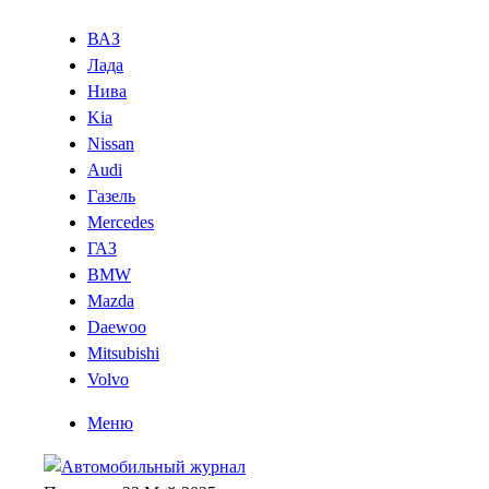
ВАЗ
Лада
Нива
Kia
Nissan
Audi
Газель
Mercedes
ГАЗ
BMW
Mazda
Daewoo
Mitsubishi
Volvo
Меню