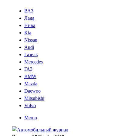
ВАЗ
Лада
Нива
Kia
Nissan
Audi
Газель
Mercedes
ГАЗ
BMW
Mazda
Daewoo
Mitsubishi
Volvo
Меню