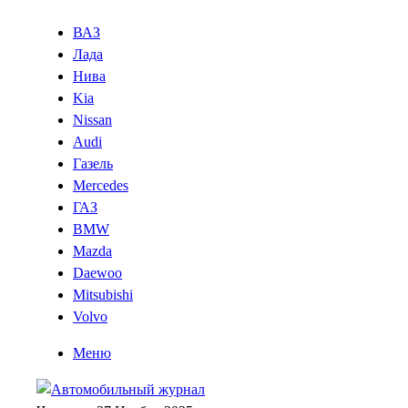
ВАЗ
Лада
Нива
Kia
Nissan
Audi
Газель
Mercedes
ГАЗ
BMW
Mazda
Daewoo
Mitsubishi
Volvo
Меню