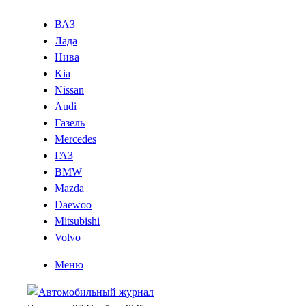
ВАЗ
Лада
Нива
Kia
Nissan
Audi
Газель
Mercedes
ГАЗ
BMW
Mazda
Daewoo
Mitsubishi
Volvo
Меню