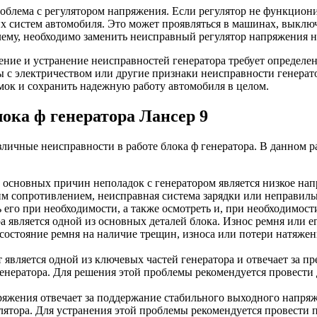
облема с регулятором напряжения. Если регулятор не функцион
ких систем автомобиля. Это может проявляться в машинах, вык
ему, необходимо заменить неисправный регулятор напряжения н
ужение и устранение неисправностей генератора требует определ
ы с электричеством или другие признаки неисправности генерато
мок и сохранить надежную работу автомобиля в целом.
ока ф генератора Лансер 9
зличные неисправности в работе блока ф генератора. В данном 
 основных причин неполадок с генератором является низкое на
м сопротивлением, неисправная система зарядки или неправил
ь его при необходимости, а также осмотреть и, при необходимос
а является одной из основных деталей блока. Износ ремня или е
состояние ремня на наличие трещин, износа или потери натяжен
является одной из ключевых частей генератора и отвечает за п
енератора. Для решения этой проблемы рекомендуется провести
ряжения отвечает за поддержание стабильного выходного напряж
улятора. Для устранения этой проблемы рекомендуется провести 