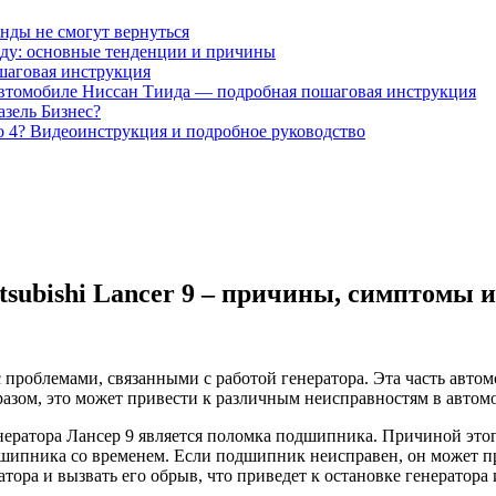
нды не смогут вернуться
оду: основные тенденции и причины
ошаговая инструкция
 автомобиле Ниссан Тиида — подробная пошаговая инструкция
азель Бизнес?
o 4? Видеоинструкция и подробное руководство
itsubishi Lancer 9 – причины, симптомы
с проблемами, связанными с работой генератора. Эта часть автом
разом, это может привести к различным неисправностям в автомо
ератора Лансер 9 является поломка подшипника. Причиной этог
шипника со временем. Если подшипник неисправен, он может п
атора и вызвать его обрыв, что приведет к остановке генератор