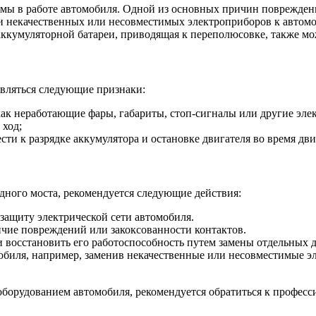
ы в работе автомобиля. Одной из основных причин повреждения
ии некачественных или несовместимых электроприборов к автом
 аккумуляторной батареи, приводящая к переполюсовке, также м
являться следующие признаки:
как неработающие фары, габариты, стоп-сигналы или другие эле
 ход;
ти к разрядке аккумулятора и остановке двигателя во время дв
дного моста, рекомендуется следующие действия:
защиту электрической сети автомобиля.
чие повреждений или закоксованности контактов.
 восстановить его работоспособность путем замены отдельных 
мобиля, например, заменив некачественные или несовместимые 
 оборудованием автомобиля, рекомендуется обратиться к профес