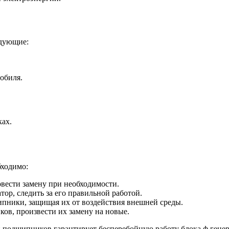
едующие:
обиля.
ках.
ходимо:
вести замену при необходимости.
ор, следить за его правильной работой.
ипники, защищая их от воздействия внешней среды.
в, произвести их замену на новые.
подшипников гарантирует бесперебойную работу блока ф генера