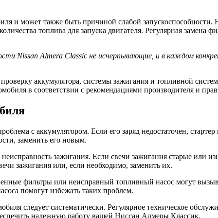
биля и может также быть причиной слабой запускоспособности. 
количества топлива для запуска двигателя. Регулярная замена ф
ти Nissan Almera Classic не исчерпывающие, и в каждом конкре
проверку аккумулятора, системы зажигания и топливной систем
автомобиля в соответствии с рекомендациями производителя и пр
обиля
облема с аккумулятором. Если его заряд недостаточен, стартер
ости, заменить его новым.
 неисправность зажигания. Если свечи зажигания старые или из
вечи зажигания или, если необходимо, заменить их.
ренные фильтры или неисправный топливный насос могут вызыва
насоса помогут избежать таких проблем.
обиля следует систематически. Регулярное техническое обслуж
беспечить надежную работу вашей Ниссан Алмеры Классик.