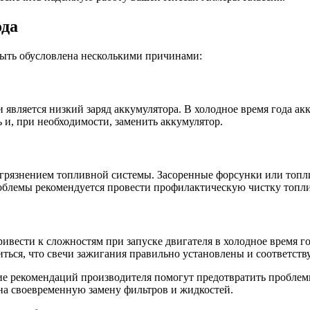
ода
быть обусловлена несколькими причинами:
является низкий заряд аккумулятора. В холодное время года ак
 и, при необходимости, заменить аккумулятор.
агрязнением топливной системы. Засоренные форсунки или топл
проблемы рекомендуется провести профилактическую чистку топл
ривести к сложностям при запуске двигателя в холодное время г
диться, что свечи зажигания правильно установлены и соответст
е рекомендаций производителя помогут предотвратить проблемы 
 на своевременную замену фильтров и жидкостей.