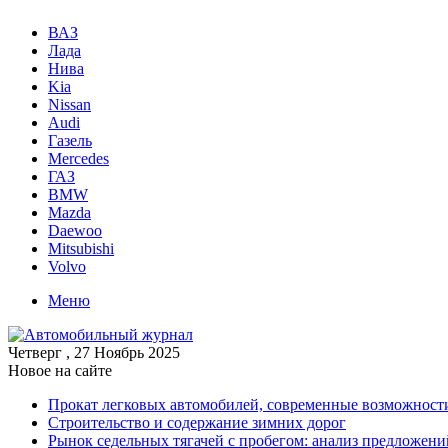
ВАЗ
Лада
Нива
Kia
Nissan
Audi
Газель
Mercedes
ГАЗ
BMW
Mazda
Daewoo
Mitsubishi
Volvo
Меню
Четверг , 27 Ноябрь 2025
Новое на сайте
Прокат легковых автомобилей, современные возможност
Строительство и содержание зимних дорог
Рынок седельных тягачей с пробегом: анализ предложен