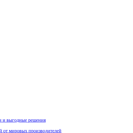
и и выгодные решения
ий от мировых производителей