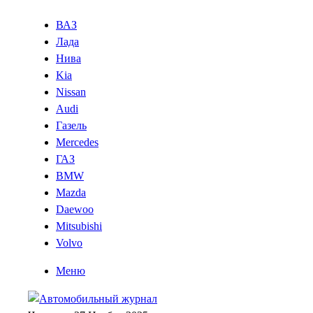
ВАЗ
Лада
Нива
Kia
Nissan
Audi
Газель
Mercedes
ГАЗ
BMW
Mazda
Daewoo
Mitsubishi
Volvo
Меню