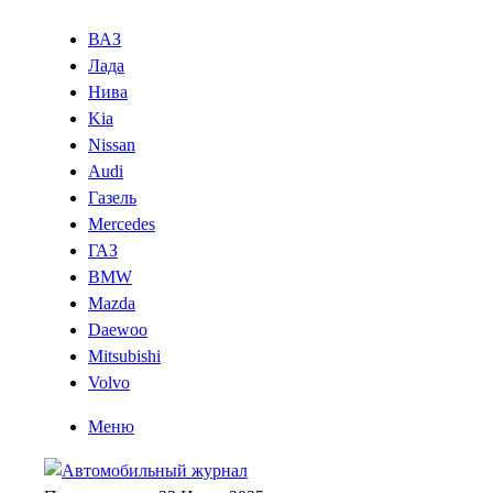
ВАЗ
Лада
Нива
Kia
Nissan
Audi
Газель
Mercedes
ГАЗ
BMW
Mazda
Daewoo
Mitsubishi
Volvo
Меню