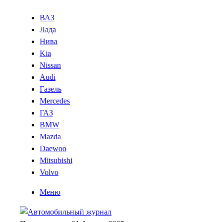
ВАЗ
Лада
Нива
Kia
Nissan
Audi
Газель
Mercedes
ГАЗ
BMW
Mazda
Daewoo
Mitsubishi
Volvo
Меню