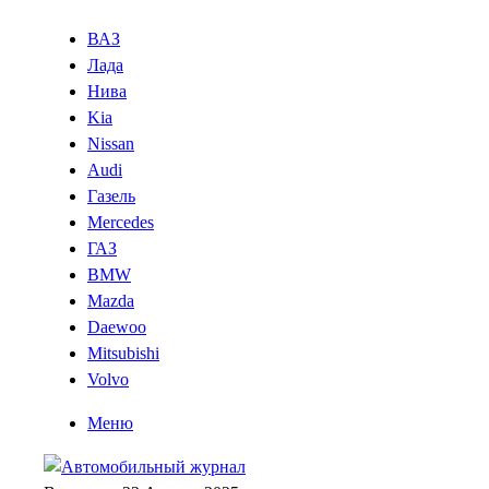
ВАЗ
Лада
Нива
Kia
Nissan
Audi
Газель
Mercedes
ГАЗ
BMW
Mazda
Daewoo
Mitsubishi
Volvo
Меню