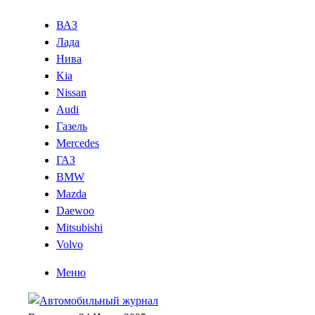
ВАЗ
Лада
Нива
Kia
Nissan
Audi
Газель
Mercedes
ГАЗ
BMW
Mazda
Daewoo
Mitsubishi
Volvo
Меню